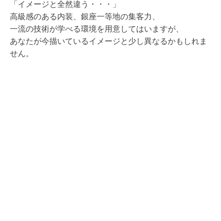
「イメージと全然違う・・・」
高級感のある内装、銀座一等地の集客力、
一流の技術が学べる環境を用意してはいますが、
あなたが今描いているイメージと少し異なるかもしれま
せん。
ヘアモードキクチでは、そういったギャップを取り払う
ために、1日体験入店を実施しています。
実際にお店の皆と一緒に仕事をすることで、”理容師”と
いう人生を安心して歩み始めて欲しいのです。
まずはお問い合わせから、体験入店をご希望であれば、
日程をご相談の上で、是非サロンに遊びに来てくださ
い。
私たちはあなたに満足して欲しいですが、
それ以上にがっかりはして欲しくないと考えています。