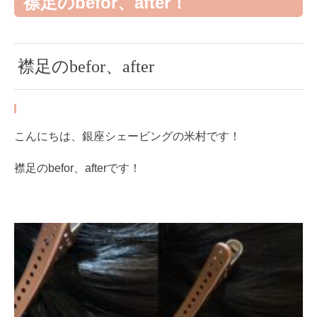
襟足のbefor、after！
襟足のbefor、after
こんにちは、銀座シェービングの米村です！
襟足のbefor、afterです！