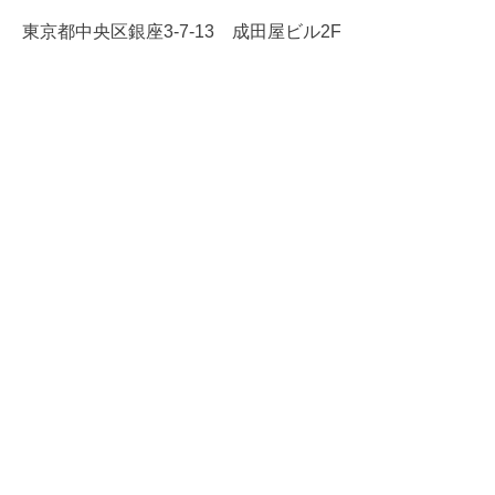
東京都中央区銀座3-7-13 成田屋ビル2F
TEL 03-3561-1653
銀座シェービングについて
初めての方へ
施術メニュー
スタッフ紹介
ブログ
店舗情報
サイトポリシー