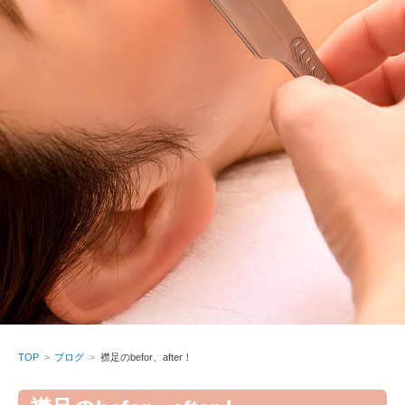
TOP
ブログ
襟足のbefor、after！